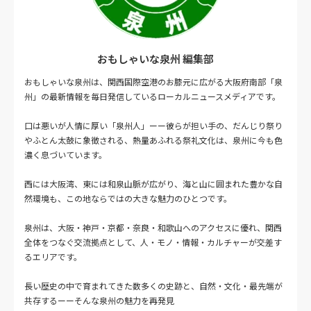
おもしゃいな泉州 編集部
おもしゃいな泉州は、関西国際空港のお膝元に広がる大阪府南部「泉
州」の最新情報を毎日発信しているローカルニュースメディアです。
口は悪いが人情に厚い「泉州人」ーー彼らが担い手の、だんじり祭り
やふとん太鼓に象徴される、熱量あふれる祭礼文化は、泉州に今も色
濃く息づいています。
西には大阪湾、東には和泉山脈が広がり、海と山に囲まれた豊かな自
然環境も、この地ならではの大きな魅力のひとつです。
泉州は、大阪・神戸・京都・奈良・和歌山へのアクセスに優れ、関西
全体をつなぐ交流拠点として、人・モノ・情報・カルチャーが交差す
るエリアです。
長い歴史の中で育まれてきた数多くの史跡と、自然・文化・最先端が
共存するーーそんな泉州の魅力を再発見