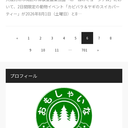
いて、2日間限定の動物イベント「カピバラ＆ヤギのスイカパー
ティー」が2026年8月1日（土曜日）と8…
«
1
2
3
4
5
6
7
8
9
10
11
…
701
»
プロフィール