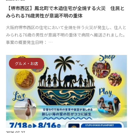
【堺市西区】鳳北町で木造住宅が全焼する火災 住民と
みられる76歳男性が意識不明の重体
大阪府堺市西区の住宅において全焼を伴う火災が発生し、住人と
みられる76歳の男性が意識不明の重体で病院へ搬送されました。
事案の概要発生日時： …
グルメ・お店
2026.07.27