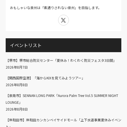
おもしゃいな泉州は「素通りされない泉州」を目指します。
X
イベントリスト
【堺市】堺市総合防災センター「夏休み！わくわく防災フェスタ3日間」
2026年8月7日
【関西国際空港】「海からKIXを見てみようツアー」
2026年8月8日
【泉南市】SENNAN LONG PARK「Aurora Palm Tree Vol.5 SUMMER NIGHT
LOUNGE」
2026年8月8日
【岸和田市】岸和田カンカンベイサイドモール「上下水道事業夏休みイベン
ト」