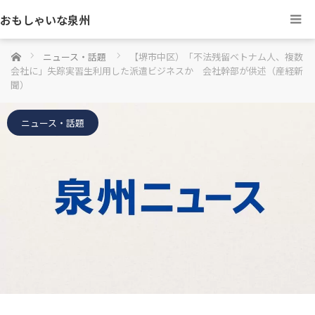
おもしゃいな泉州
ホーム
ニュース・話題
【堺市中区）「不法残留ベトナム人、複数
会社に」失踪実習生利用した派遣ビジネスか 会社幹部が供述（産経新
聞）
ニュース・話題