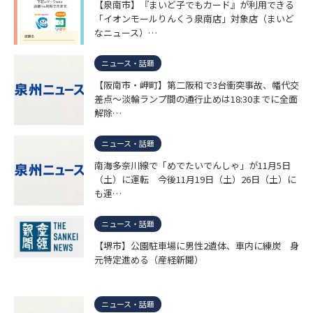
【泉南市】『まいど子でもカード』が利用できる
「イオンモールりんくう泉南店」対象店（まいど
なニュース）…
ニュース・話題
【阪南市・岬町】第二阪和で3台衝突事故、幡代交
差点〜淡輪ランプ間の通行止めは18:30までに全面
解除…
ニュース・話題
南海多奈川線で「めでたいでんしゃ」が11月5日
（土）に運転 今後11月19日（土）26日（土）に
も運…
ニュース・話題
【堺市】公園駐車場に男性2遺体、車内に練炭 身
元特定進める（産経新聞）
ニュース・話題