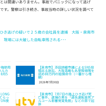
とは間違いありません。事故でパニックになって逃げ
です。警察は引き続き、事故当時の詳しい状況を調べて
ひき逃げの疑いで２５歳の会社員を逮捕 大阪・泉南市
 現場には大破した自転車残される･･･
寺梅使用
【泉南市】添田詩織市議によるSNS投
ハルカ
稿巡る訴訟、大阪高裁も名誉毀損等を
8月5
認め88万円の賠償命令（一審から増
額）
2026年7月30日
LONG
【泉南市】7月7日の路上ひき逃げ死
てらっ
亡事件、逮捕の男を「過失運転致死ア
ON夜
ルコール影響発覚免脱」などの罪で起
訴