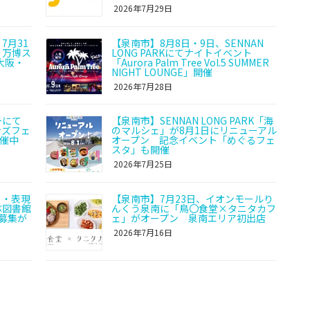
2026年7月29日
7月31
【泉南市】8月8日・9日、SENNAN
う万博ス
LONG PARKにてナイトイベント
大阪・
「Aurora Palm Tree Vol.5 SUMMER
NIGHT LOUNGE」開催
2026年7月28日
チにて
【泉南市】SENNAN LONG PARK「海
モンズフェ
のマルシェ」が8月1日にリニューアル
開催中
オープン 記念イベント「めぐるフェ
スタ」も開催
2026年7月25日
ト・表現
【泉南市】7月23日、イオンモールり
ぶ図書館
んくう泉南に「鳥〇食堂×タニタカフ
募集が
ェ」がオープン 泉南エリア初出店
2026年7月16日