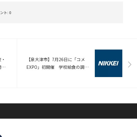
ント:
0
校・
【泉大津市】7月26日に「コメ
開
EXPO」初開催 学校給食の調達
対象
ルートを活用し、5キロ約2,500
円でコメ5トンを市民に先着販売