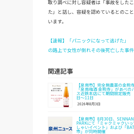
取り調べに対し容疑者は「事故をしたこ
た」と話し、容疑を認めているとのこと
います。
【速報】「パニックになって逃げた」 
の路上で女性が倒れその後死亡した事件
関連記事
【泉南市】完全無農薬の金熊
「泉南梅酒 金熊寺」があべの
ス近鉄本店にて期間限定販売 
日〜11日
2026年8月3日
【泉南市】8月30日、SENNAN 
PARKにて「ミャクミャクいっ
しゃいイベント」および「BAT
市」が同時開催