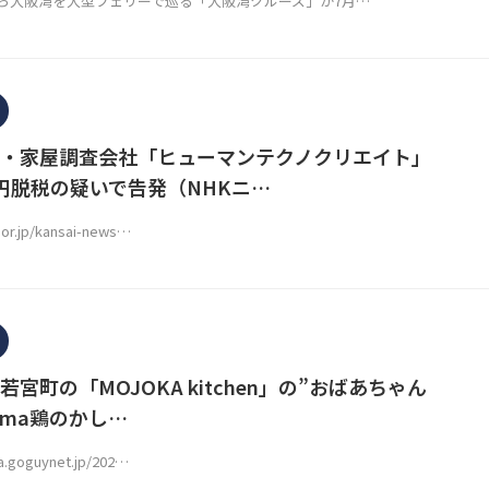
大阪湾を大型フェリーで巡る「大阪湾クルーズ」が7月…
・家屋調査会社「ヒューマンテクノクリエイト」
万円脱税の疑いで告発（NHKニ…
.or.jp/kansai-news…
宮町の「MOJOKA kitchen」の”おばあちゃん
jima鶏のかし…
ea.goguynet.jp/202…