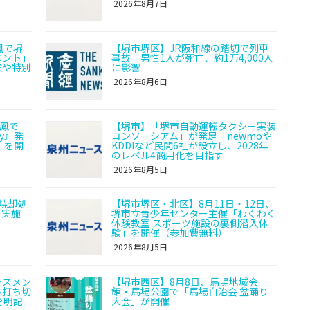
2026年8月7日
鳳で堺
【堺市堺区】JR阪和線の踏切で列車
ベント」
事故 男性1人が死亡、約1万4,000人
験や特別
に影響
2026年8月6日
オ鳳で
【堺市】「堺市自動運転タクシー実装
ry』発
コンソーシアム」が発足 newmoや
」を開
KDDIなど民間6社が設立し、2028年
のレベル4商用化を目指す
2026年8月5日
焼却処
【堺市堺区・北区】8月11日・12日、
を実施
堺市立青少年センター主催「わくわく
体験教室 スポーツ施設の裏側潜入体
験」を開催（参加費無料）
2026年8月5日
ラスメン
【堺市西区】8月8日、馬場地域会
応打ち切
館・馬場公園で「馬場自治会 盆踊り
を明記
大会」が開催