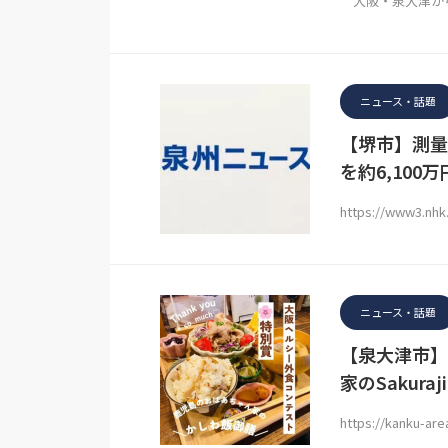
大阪・泉大津から
ニュース・話題
【堺市】測量
を約6,100
https://www3.nhk
ニュース・話題
【泉大津市】若
家のSakura
https://kanku-ar