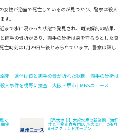
8歳の女性が浴室で死亡しているのが見つかり、警察は殺人
ます。
近まで水に浸かった状態で発見され、司法解剖の結果、
と両手の骨折があり、両手の骨折は身を守ろうとした際
死亡時刻は1月29日午後とみられています。警察は詳し
溺死 遺体は首と両手の骨が折れた状態…両手の骨折は
人事件を視野に捜査 大阪・堺市 | MBSニュース
オ鳳で
【泉大津市】大起水産の新業態「海鮮
を開催
丼と干物定食専門店 泉大津店」が8月
8日にグランドオープン