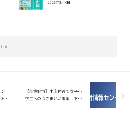
2026年8月4日
ト:
0
シン
【泉佐野市】中庄付近で女子小
0便
学生へのつきまとい事案 下校
中にスマートフォン向けられる