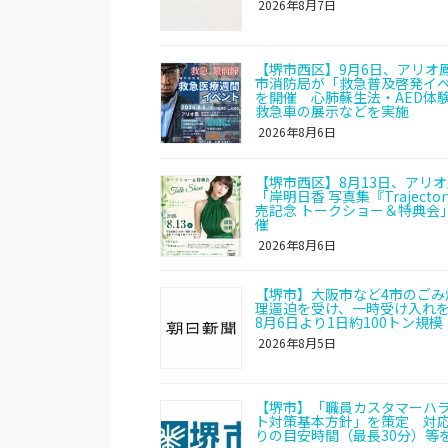
2026年8月7日
【堺市西区】9月6日、アリオ
市消防局が「救急普及啓発イ
を開催 心肺蘇生法・AED体
救急車の展示などを実施
2026年8月6日
【堺市西区】8月13日、アリ
「岸明日香 写真集『Trajecto
売記念 トークショー＆特典会
催
2026年8月6日
【堺市】大阪市など4市のごみ
理逼迫を受け、一時受け入れ
8月6日より1日約100トン規模
2026年8月5日
【堺市】「職員カスタマーハ
ト対策基本方針」を策定 対
りの目安時間（最長30分）等