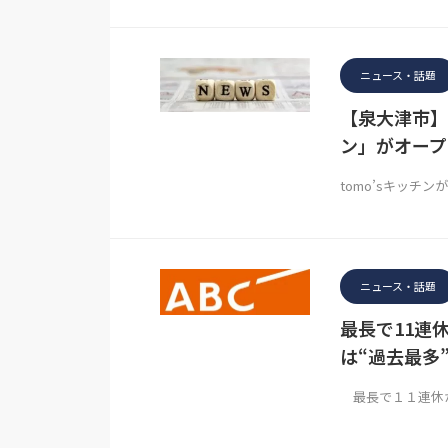
ニュース・話題
【泉大津市】
ン」がオープ
tomo’sキッチン
ニュース・話題
最長で11連
は“過去最多
最長で１１連休が