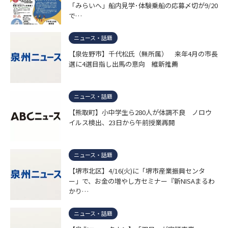
「みらいへ」船内見学･体験乗船の応募〆切が9/20
で…
ニュース・話題
【泉佐野市】千代松氏（無所属） 来年4月の市長
選に4選目指し出馬の意向 維新推薦
ニュース・話題
【熊取町】小中学生ら280人が体調不良 ノロウ
イルス検出、23日から午前授業再開
ニュース・話題
【堺市北区】4/16(火)に「堺市産業振興センタ
ー」で、お金の増やし方セミナー『新NISAまるわ
かり…
ニュース・話題