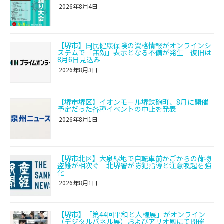
2026年8月4日
【堺市】国民健康保険の資格情報がオンラインシ
ステムで「無効」表示となる不備が発生 復旧は
8月6日見込み
2026年8月3日
【堺市堺区】イオンモール堺鉄砲町、8月に開催
予定だった各種イベントの中止を発表
2026年8月1日
【堺市北区】大泉緑地で自転車前かごからの荷物
盗難が相次ぐ 北堺署が防犯指導と注意喚起を強
化
2026年8月1日
【堺市】「第44回平和と人権展」がオンライン
（デジタルパネル展）およびアリオ鳳にて開催