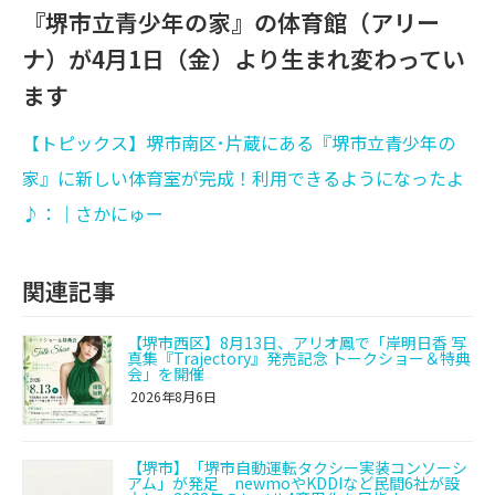
『堺市立青少年の家』の体育館（アリー
ナ）が4月1日（金）より生まれ変わってい
ます
【トピックス】堺市南区･片蔵にある『堺市立青少年の
家』に新しい体育室が完成！利用できるようになったよ
♪：│さかにゅー
関連記事
【堺市西区】8月13日、アリオ鳳で「岸明日香 写
真集『Trajectory』発売記念 トークショー＆特典
会」を開催
2026年8月6日
【堺市】「堺市自動運転タクシー実装コンソーシ
アム」が発足 newmoやKDDIなど民間6社が設