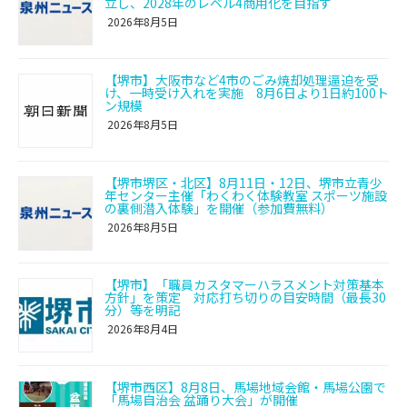
立し、2028年のレベル4商用化を目指す
2026年8月5日
【堺市】大阪市など4市のごみ焼却処理逼迫を受
け、一時受け入れを実施 8月6日より1日約100ト
ン規模
2026年8月5日
【堺市堺区・北区】8月11日・12日、堺市立青少
年センター主催「わくわく体験教室 スポーツ施設
の裏側潜入体験」を開催（参加費無料）
2026年8月5日
【堺市】「職員カスタマーハラスメント対策基本
方針」を策定 対応打ち切りの目安時間（最長30
分）等を明記
2026年8月4日
【堺市西区】8月8日、馬場地域会館・馬場公園で
「馬場自治会 盆踊り大会」が開催