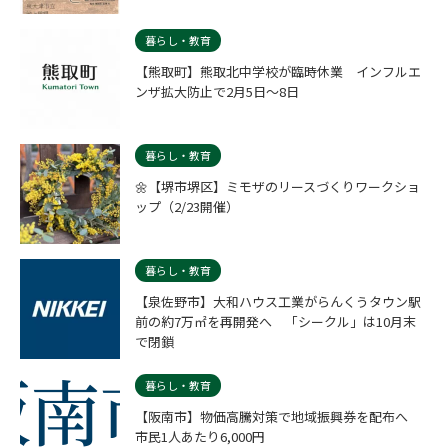
暮らし・教育
【熊取町】熊取北中学校が臨時休業 インフルエ
ンザ拡大防止で2月5日～8日
暮らし・教育
🌼【堺市堺区】ミモザのリースづくりワークショ
ップ（2/23開催）
暮らし・教育
【泉佐野市】大和ハウス工業がらんくうタウン駅
前の約7万㎡を再開発へ 「シークル」は10月末
で閉鎖
暮らし・教育
【阪南市】物価高騰対策で地域振興券を配布へ
市民1人あたり6,000円