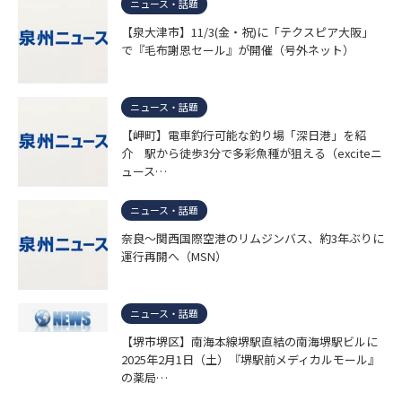
ニュース・話題
【泉大津市】11/3(金・祝)に「テクスピア大阪」
で『毛布謝恩セール』が開催（号外ネット）
ニュース・話題
【岬町】電車釣行可能な釣り場「深日港」を紹
介 駅から徒歩3分で多彩魚種が狙える（exciteニ
ュース…
ニュース・話題
奈良〜関西国際空港のリムジンバス、約3年ぶりに
運行再開へ（MSN）
ニュース・話題
【堺市堺区】南海本線堺駅直結の南海堺駅ビルに
2025年2月1日（土）『堺駅前メディカルモール』
の薬局…