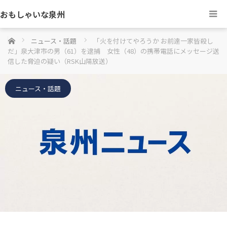
おもしゃいな泉州
ホーム
ニュース・話題
「火を付けてやろうか お前達一家皆殺し
だ」泉大津市の男（61）を逮捕 女性（48）の携帯電話にメッセージ送
信した脅迫の疑い（RSK山陽放送）
ニュース・話題