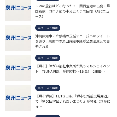
ＧＷの旅行はどこ行った？ 関西空港の出発・帰
国者数 コロナ前の半分近くまで回復（ABCニュ
ース）
ニュース・話題
沖縄県知事に立候補の玉城デニー氏へのツイート
を巡り、泉南市の添田詩織市議が公選法違反で告
発される
ニュース・話題
【堺市】障がい福祉事業所が集うマルシェイベン
ト「TSUNA FES」が8/9(水)～11(金）に開催…
ニュース・話題
【堺市堺区】11/19(日)に「堺市役所前広場周辺」
で『第20回堺区ふれあいまつり』が開催（さかに
ゅ…