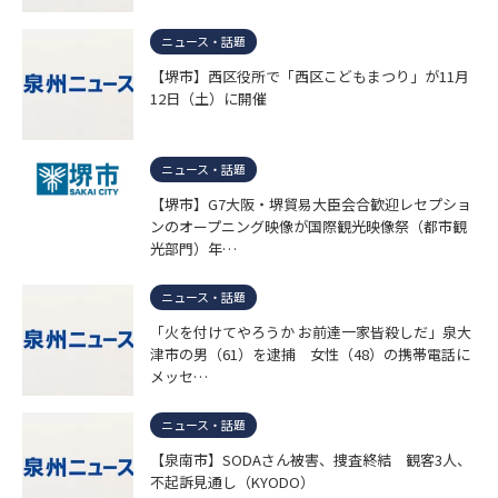
ニュース・話題
【堺市】西区役所で「西区こどもまつり」が11月
12日（土）に開催
ニュース・話題
【堺市】G7大阪・堺貿易大臣会合歓迎レセプショ
ンのオープニング映像が国際観光映像祭（都市観
光部門）年…
ニュース・話題
「火を付けてやろうか お前達一家皆殺しだ」泉大
津市の男（61）を逮捕 女性（48）の携帯電話に
メッセ…
ニュース・話題
【泉南市】SODAさん被害、捜査終結 観客3人、
不起訴見通し（KYODO）