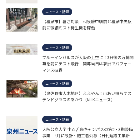
ニュース・話題
【和泉市】暑さ対策 和泉府中駅前と和泉中央駅
前に微細ミスト発生機を稼働
ニュース・話題
ブルーインパルスが大阪の上空に！3日後の万博開
幕を前にテスト飛行 開幕当日は夢洲でパフォー
マンス披露…
ニュース・話題
【泉佐野市大木地区】ええやん！山あい照らすス
テンドグラスのあかり（NHKニュース）
ニュース・話題
大阪公立大学 中百舌鳥キャンパスの第2・3期整備
事業 4月に設計・施工者公募（日刊建設工業新