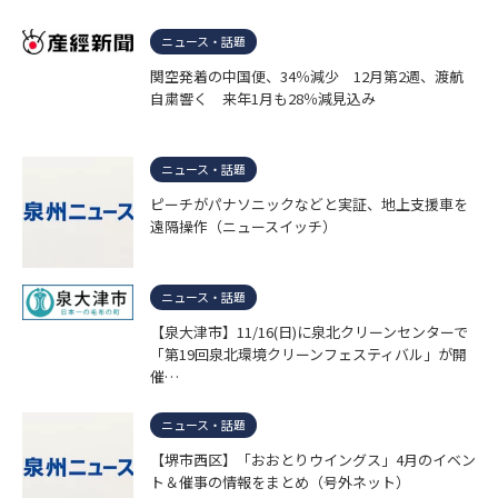
ニュース・話題
関空発着の中国便、34％減少 12月第2週、渡航
自粛響く 来年1月も28％減見込み
ニュース・話題
ピーチがパナソニックなどと実証、地上支援車を
遠隔操作（ニュースイッチ）
ニュース・話題
【泉大津市】11/16(日)に泉北クリーンセンターで
「第19回泉北環境クリーンフェスティバル」が開
催…
ニュース・話題
【堺市西区】「おおとりウイングス」4月のイベン
ト＆催事の情報をまとめ（号外ネット）