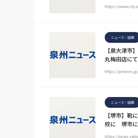
https://www.city.
ニュース・話題
【泉大津市】
丸梅田店にて販
https://prtimes.j
ニュース・話題
【堺市】靴に
校に 堺市に
https://news.yaho