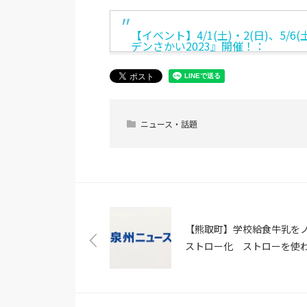
【イベント】4/1(土)・2(日)、5
デンさかい2023』開催！：
ニュース・話題
【熊取町】学校給食牛乳を
ストロー化 ストローを使
プラスチックを年間約200
減（時事通信）