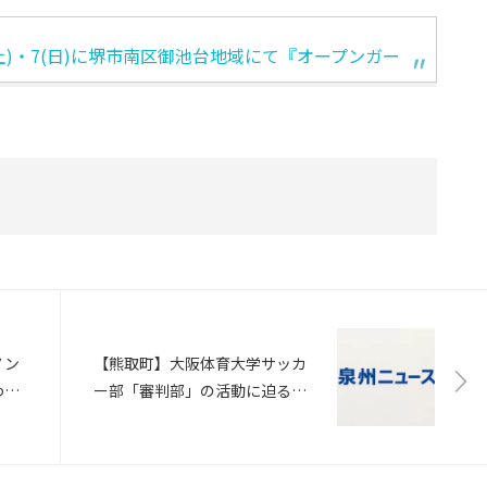
/6(土)・7(日)に堺市南区御池台地域にて『オープンガー
ノン
【熊取町】大阪体育大学サッカ
わず
ー部「審判部」の活動に迫る！
㎏削
各地のフェスティバルを精力的
にサポートし続ける理由とは
（高校サッカードットコム）