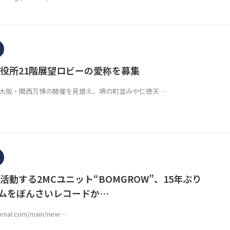
役所21階展望ロビーの愛称を募集
5年大阪・関西万博の開催を見据え、堺の町並みや仁徳天…
活動する2MCユニット“BOMGROW”、15年ぶり
バムをぼんさいレコードか…
urnal.com/main/new…