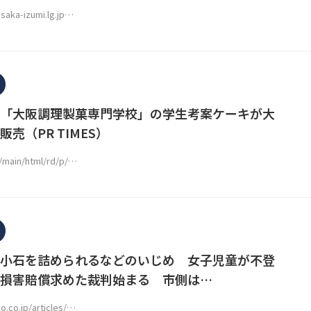
osaka-izumi.lg.jp…
「大阪調理製菓専門学校」の学生考案ケーキが大
売（PR TIMES）
p/main/html/rd/p/…
小石を詰められるなどのいじめ 女子児童が不登
損害賠償求めた裁判始まる 市側は…
o.co.jp/articles/…