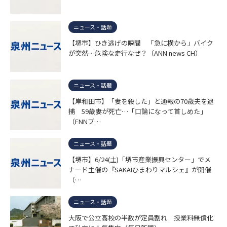
ニュース・話題
【堺市】ひき逃げの瞬間 「急に横から」バイク
が突然…危険な走行なぜ？（ANN news CH）
ニュース・話題
【岸和田市】「妻を殺した」と通報の70歳夫を逮
捕 59歳妻が死亡…「口論になって首しめた」
（FNNプ…
ニュース・話題
【堺市】6/24(土)「堺市産業振興センター」でメ
ナード主催の『SAKAIひまわりマルシェ』が開催
（…
ニュース・話題
大阪で公立高校の半数が定員割れ 授業料無償化