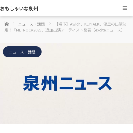
おもしゃいな泉州
ホーム
ニュース・話題
【堺市】Awich、KEYTALK、優里の出演決
定！「METROCK2023」追加出演アーティスト発表（exciteニュース）
ニュース・話題