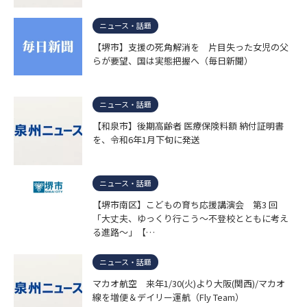
ニュース・話題
【堺市】支援の死角解消を 片目失った女児の父
らが要望、国は実態把握へ（毎日新聞）
ニュース・話題
【和泉市】後期高齢者 医療保険料額 納付証明書
を、令和6年1月下旬に発送
ニュース・話題
【堺市南区】こどもの育ち応援講演会 第3 回
「大丈夫、ゆっくり行こう～不登校とともに考え
る進路～」【…
ニュース・話題
マカオ航空 来年1/30(火)より大阪(関西)/マカオ
線を増便＆デイリー運航（Fly Team）