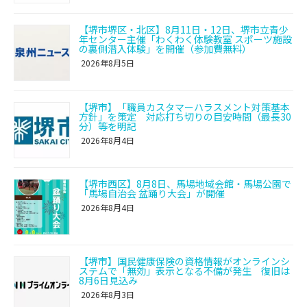
【堺市堺区・北区】8月11日・12日、堺市立青少
年センター主催「わくわく体験教室 スポーツ施設
の裏側潜入体験」を開催（参加費無料）
2026年8月5日
【堺市】「職員カスタマーハラスメント対策基本
方針」を策定 対応打ち切りの目安時間（最長30
分）等を明記
2026年8月4日
【堺市西区】8月8日、馬場地域会館・馬場公園で
「馬場自治会 盆踊り大会」が開催
2026年8月4日
【堺市】国民健康保険の資格情報がオンラインシ
ステムで「無効」表示となる不備が発生 復旧は
8月6日見込み
2026年8月3日