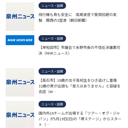
ニュース・話題
飛行機も鳥も安全に 高周波音で衝突回避の実
験 関西の3空港（朝日新聞）
ニュース・話題
【岸和田市】市議会で永野市長の不信任決議案可
決（NHKニュース）
ニュース・話題
【高石市】18歳の女子高校生をひき逃げし重傷
32歳の男が出頭も「覚えはありません」と容疑を
否認（M…
ニュース・話題
国内外16チームが出場する「ツアー・オブ・ジャ
パン」が5月19日(日)の「堺ステージ」からスター
ト（…