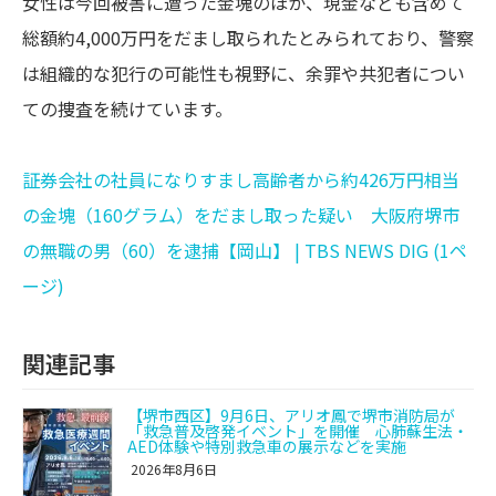
女性は今回被害に遭った金塊のほか、現金なども含めて
総額約4,000万円をだまし取られたとみられており、警察
は組織的な犯行の可能性も視野に、余罪や共犯者につい
ての捜査を続けています。
証券会社の社員になりすまし高齢者から約426万円相当
の金塊（160グラム）をだまし取った疑い 大阪府堺市
の無職の男（60）を逮捕【岡山】 | TBS NEWS DIG (1ペ
ージ)
関連記事
【堺市西区】9月6日、アリオ鳳で堺市消防局が
「救急普及啓発イベント」を開催 心肺蘇生法・
AED体験や特別救急車の展示などを実施
2026年8月6日