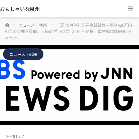
おもしゃいな泉州
ホーム
ニュース・話題
【詐欺事件】証券会社社員を騙り426万円
相当の金塊を詐取、大阪府堺市の男（60）を逮捕 被害総額は約4000
万円か
ニュース・話題
2026.07.7