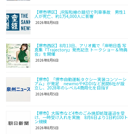
【堺市堺区】JR阪和線の踏切で列車事故 男性1
人が死亡、約1万4,000人に影響
2026年8月6日
【堺市西区】8月13日、アリオ鳳で「岸明日香 写
真集『Trajectory』発売記念 トークショー＆特典
会」を開催
2026年8月6日
【堺市】「堺市自動運転タクシー実装コンソーシ
アム」が発足 newmoやKDDIなど民間6社が設
立し、2028年のレベル4商用化を目指す
2026年8月5日
【堺市】大阪市など4市のごみ焼却処理逼迫を受
け、一時受け入れを実施 8月6日より1日約100ト
ン規模
2026年8月5日