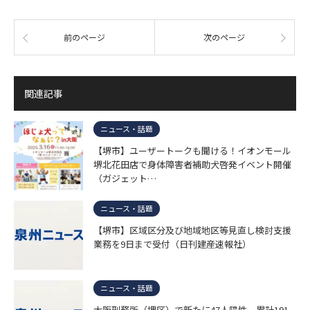
前のページ
次のページ
関連記事
ニュース・話題
【堺市】ユーザートークも聞ける！イオンモール
堺北花田店で身体障害者補助犬啓発イベント開催
（ガジェット…
ニュース・話題
【堺市】区域区分及び地域地区等見直し検討支援
業務を9日まで受付（日刊建産速報社）
ニュース・話題
大阪刑務所（堺区）で新たに47人陽性 累計191