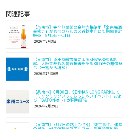
関連記事
【泉南市】完全無農薬の金熊寺梅使用「泉南梅酒
金熊寺」があべのハルカス近鉄本店にて期間限定
販売 8月5日〜11日
2026年8月3日
【泉南市】添田詩織市議によるSNS投稿巡る訴
訟、大阪高裁も名誉毀損等を認め88万円の賠償命
令（一審から増額）
2026年7月30日
【泉南市】8月30日、SENNAN LONG PARKにて
「ミャクミャクいってらっしゃいイベント」およ
び「BATON夜市」が同時開催
2026年7月29日
【泉南市】7月7日の路上ひき逃げ死亡事件、逮捕
の男を「過失運転致死アルコール影響発覚免脱」