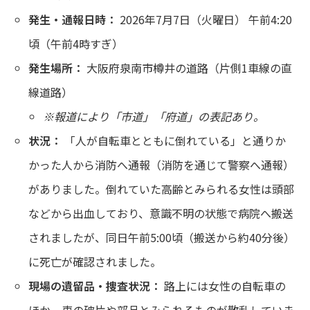
発生・通報日時：
2026年7月7日（火曜日） 午前4:20
頃（午前4時すぎ）
発生場所：
大阪府泉南市樽井の道路（片側1車線の直
線道路）
※報道により「市道」「府道」の表記あり。
状況：
「人が自転車とともに倒れている」と通りか
かった人から消防へ通報（消防を通じて警察へ通報）
がありました。倒れていた高齢とみられる女性は頭部
などから出血しており、意識不明の状態で病院へ搬送
されましたが、同日午前5:00頃（搬送から約40分後）
に死亡が確認されました。
現場の遺留品・捜査状況：
路上には女性の自転車の
ほか、車の破片や部品とみられるものが散乱していま