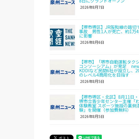
8日にグランドオープン
2026年8月7日
【堺市堺区】JR阪和線の踏切
事故 男性1人が死亡、約1万4,
に影響
2026年8月6日
【堺市】「堺市自動運転タク
コンソーシアム」が発足 new
KDDIなど民間6社が設立し、20
のレベル4商用化を目指す
2026年8月5日
【堺市堺区・北区】8月11日・
堺市立青少年センター主催「
体験教室 スポーツ施設の裏側
験」を開催（参加費無料）
2026年8月5日