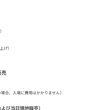
定）
上げ）
販売
い場合、入場に費用はかかりません）
および当日現地販売）