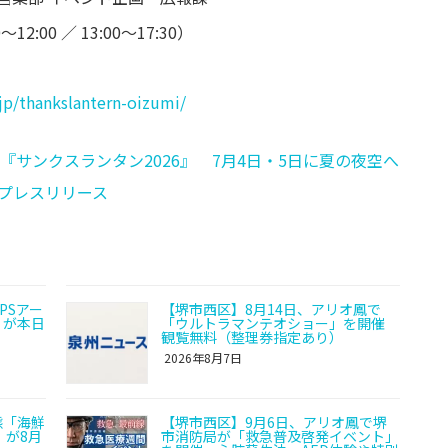
～12:00 ／ 13:00～17:30）
t.jp/thankslantern-oizumi/
サンクスランタン2026』 7月4日・5日に夏の夜空へ
のプレスリリース
PSアー
【堺市西区】8月14日、アリオ鳳で
」が本日
「ウルトラマンテオショー」を開催
観覧無料（整理券指定あり）
2026年8月7日
態「海鮮
【堺市西区】9月6日、アリオ鳳で堺
」が8月
市消防局が「救急普及啓発イベント」