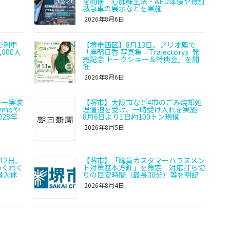
を開催 心肺蘇生法・AED体験や特別
救急車の展示などを実施
2026年8月6日
で列車
【堺市西区】8月13日、アリオ鳳で
000人
「岸明日香 写真集『Trajectory』発
売記念 トークショー＆特典会」を開
催
2026年8月6日
シー実装
【堺市】大阪市など4市のごみ焼却処
moや
理逼迫を受け、一時受け入れを実施
28年
8月6日より1日約100トン規模
2026年8月5日
12日、
【堺市】「職員カスタマーハラスメン
わくわく
ト対策基本方針」を策定 対応打ち切
潜入体
りの目安時間（最長30分）等を明記
2026年8月4日