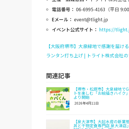
電話番号：
06-6995-4163（平日 9:00
Eメール：
event@tlight.jp
イベント公式サイト：
https://tligh
【大阪府堺市】大泉緑地で感謝を届ける『
ランタン打ち上げ | トライト株式会社
関連記事
【堺市・松原市】大泉緑地でG
トを楽しむ「お絵描きハイク
より開始
2026年4月11日
【泉大津市】大起水産の新業
丼と干物定食専門店 泉大津店