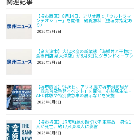
関連記事
【堺市西区】8月14日、アリオ鳳で「ウルトラマ
ンテオショー」を開催 観覧無料（整理券指定あ
り）
2026年8月7日
【泉大津市】大起水産の新業態「海鮮丼と干物定
食専門店 泉大津店」が8月8日にグランドオープン
2026年8月7日
【堺市西区】9月6日、アリオ鳳で堺市消防局が
「救急普及啓発イベント」を開催 心肺蘇生法・
AED体験や特別救急車の展示などを実施
2026年8月6日
【堺市堺区】JR阪和線の踏切で列車事故 男性1
人が死亡、約1万4,000人に影響
2026年8月6日