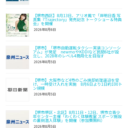
【堺市西区】8月13日、アリオ鳳で「岸明日香 写
真集『Trajectory』発売記念 トークショー＆特典
会」を開催
2026年8月6日
【堺市】「堺市自動運転タクシー実装コンソーシ
アム」が発足 newmoやKDDIなど民間6社が設
立し、2028年のレベル4商用化を目指す
2026年8月5日
【堺市】大阪市など4市のごみ焼却処理逼迫を受
け、一時受け入れを実施 8月6日より1日約100ト
ン規模
2026年8月5日
【堺市堺区・北区】8月11日・12日、堺市立青少
年センター主催「わくわく体験教室 スポーツ施設
の裏側潜入体験」を開催（参加費無料）
2026年8月5日