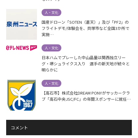
人・文化
国産ドローン「SOTEN（蒼天）」及び「PF2」の
フライトデモ/体験会を、貝塚市など全国3か所で
実施…
人・文化
日本ハムでプレーした中山晶量は関西独立リー
グ・堺シュライクス入り 選手の新天地が続々と
明らかに
人・文化
【高石市】株式会社DREAM PONYがサッカークラ
ブ「高石中央JSC/FC」の年間スポンサーに就任…
コメント