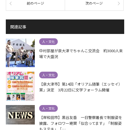
前のページ
次のページ
関連記事
人・文化
中村部屋が泉大津でちゃんこ交流会 約3000人来
場で大盛況
人・文化
【泉大津市】第14回「オリアム随筆（エッセイ）
賞」決定 3月22日に文学フォーラム開催
人・文化
【岸和田市】黒谷友香 一日警察署長で制服姿を
披露、フォロワー絶賛「似合ってます」「制服姿
もステキ」「…