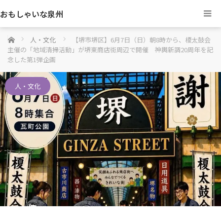
おもしゃいな泉州
ホーム
人・文化
【堺市堺区】6月7日（日）朝8時から、榎太鼓会
主催の「地域清掃活動」が堺東商店街周辺で開催 神輿新調20周年を記
念した第1弾企画
人・文化