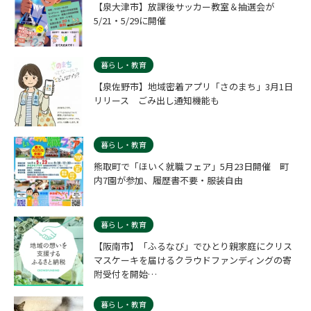
【泉大津市】放課後サッカー教室＆抽選会が
5/21・5/29に開催
暮らし・教育
【泉佐野市】地域密着アプリ「さのまち」3月1日
リリース ごみ出し通知機能も
暮らし・教育
熊取町で「ほいく就職フェア」5月23日開催 町
内7園が参加、履歴書不要・服装自由
暮らし・教育
【阪南市】「ふるなび」でひとり親家庭にクリス
マスケーキを届けるクラウドファンディングの寄
附受付を開始…
暮らし・教育