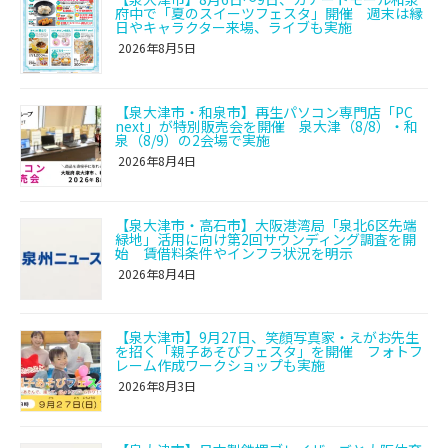
府中で「夏のスイーツフェスタ」開催 週末は縁
日やキャラクター来場、ライブも実施
2026年8月5日
【泉大津市・和泉市】再生パソコン専門店「PC
next」が特別販売会を開催 泉大津（8/8）・和
泉（8/9）の2会場で実施
2026年8月4日
【泉大津市・高石市】大阪港湾局「泉北6区先端
緑地」活用に向け第2回サウンディング調査を開
始 賃借料条件やインフラ状況を明示
2026年8月4日
【泉大津市】9月27日、笑顔写真家・えがお先生
を招く「親子あそびフェスタ」を開催 フォトフ
レーム作成ワークショップも実施
2026年8月3日