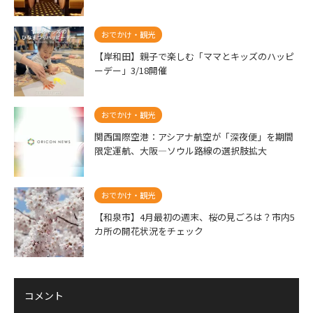
おでかけ・観光
【岸和田】親子で楽しむ「ママとキッズのハッピ
ーデー」3/18開催
おでかけ・観光
関西国際空港：アシアナ航空が「深夜便」を期間
限定運航、大阪―ソウル路線の選択肢拡大
おでかけ・観光
【和泉市】4月最初の週末、桜の見ごろは？市内5
カ所の開花状況をチェック
コメント