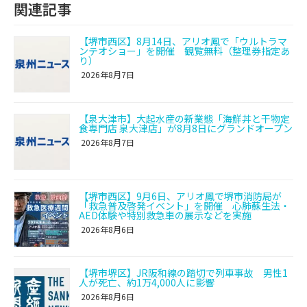
関連記事
【堺市西区】8月14日、アリオ鳳で「ウルトラマ
ンテオショー」を開催 観覧無料（整理券指定あ
り）
2026年8月7日
【泉大津市】大起水産の新業態「海鮮丼と干物定
食専門店 泉大津店」が8月8日にグランドオープン
2026年8月7日
【堺市西区】9月6日、アリオ鳳で堺市消防局が
「救急普及啓発イベント」を開催 心肺蘇生法・
AED体験や特別救急車の展示などを実施
2026年8月6日
【堺市堺区】JR阪和線の踏切で列車事故 男性1
人が死亡、約1万4,000人に影響
2026年8月6日