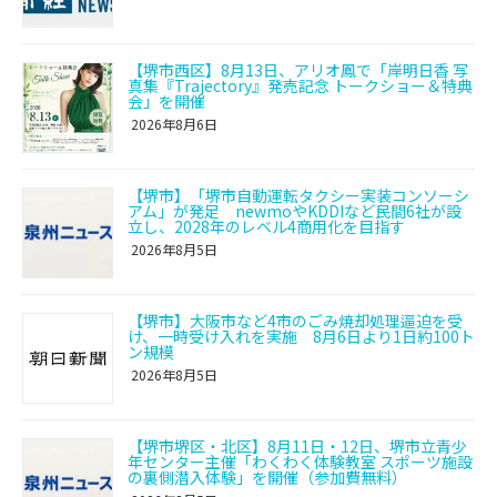
【堺市西区】8月13日、アリオ鳳で「岸明日香 写
真集『Trajectory』発売記念 トークショー＆特典
会」を開催
2026年8月6日
【堺市】「堺市自動運転タクシー実装コンソーシ
アム」が発足 newmoやKDDIなど民間6社が設
立し、2028年のレベル4商用化を目指す
2026年8月5日
【堺市】大阪市など4市のごみ焼却処理逼迫を受
け、一時受け入れを実施 8月6日より1日約100ト
ン規模
2026年8月5日
【堺市堺区・北区】8月11日・12日、堺市立青少
年センター主催「わくわく体験教室 スポーツ施設
の裏側潜入体験」を開催（参加費無料）