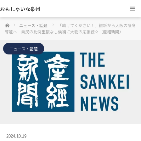
おもしゃいな泉州
ホーム
ニュース・話題
「助けてください！」維新から大阪の議席
奪還へ 自民の比例重複なし候補に大物の応援続々（産経新聞）
ニュース・話題
2024.10.19