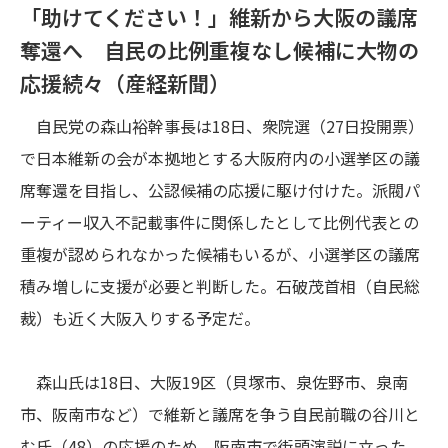
「助けてください！」維新から大阪の議席
奪還へ 自民の比例重複なし候補に大物の
応援続々（産経新聞）
自民党の森山裕幹事長は18日、衆院選（27日投開票）
で日本維新の会が本拠地とする大阪府内の小選挙区の議
席奪還を目指し、公認候補の応援に駆け付けた。派閥パ
ーティー収入不記載事件に関係したとして比例代表との
重複が認められなかった候補もいるが、小選挙区の議席
積み増しに支援が必要と判断した。石破茂首相（自民総
裁）も近く大阪入りする予定だ。
森山氏は18日、大阪19区（貝塚市、泉佐野市、泉南
市、阪南市など）で維新と議席を争う自民前職の谷川と
む氏（48）の応援のため、阪南市で街頭演説に立った。