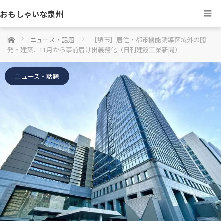
おもしゃいな泉州
ホーム
ニュース・話題
【堺市】居住・都市機能誘導区域外の開
発・建築、11月から事前届け出義務化（日刊建設工業新聞）
ニュース・話題