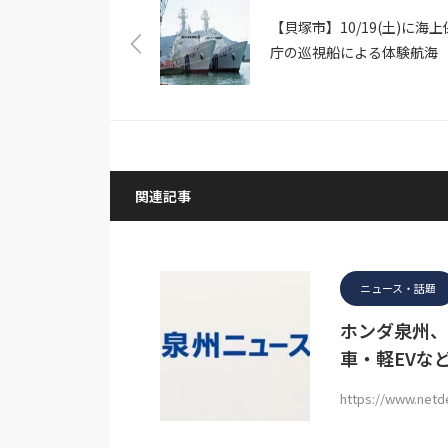
【貝塚市】10/19(土)に海
庁の巡視船による体験航海
関連記事
ニュース・話題
ホンダ泉州、
車・軽EVな
https://www.netd