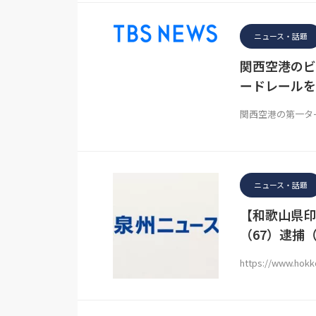
ニュース・話題
関西空港のビ
ードレールを
関西空港の第一タ
ニュース・話題
【和歌山県印
（67）逮捕
https://www.hokko