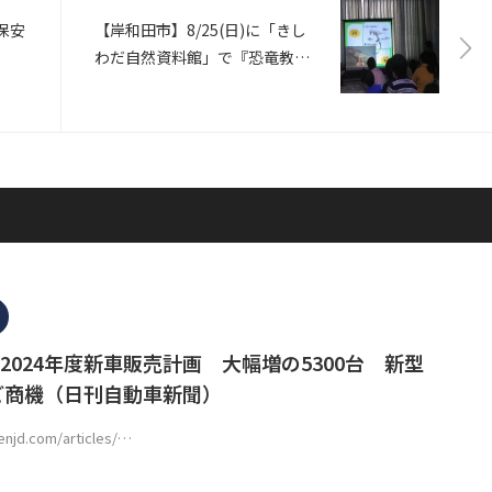
上保安
【岸和田市】8/25(日)に「きし
わだ自然資料館」で『恐竜教室
子どもの部』が開催
（Walkerplus）
2024年度新車販売計画 大幅増の5300台 新型
ど商機（日刊自動車新聞）
enjd.com/articles/…