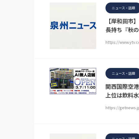
ニュース・話題
【岸和田市】
長持ち『秋の
https://www.ytv.c
ニュース・話題
関西国際空港
上位は飲料水
https://getnews.
ニュース・話題