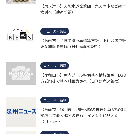
【泉大津市】大阪水道企業団 泉大津市など統合
検討へ（建通新聞）
ニュース・話題
【阪南市】子育て拠点再構築方針 下荘地域で新
たな施設を整備（日刊建産速報社）
ニュース・話題
【岸和田市】屋内プール整備基本構想策定 DBO
方式前提で基本計画策定へ（日刊建産速報社）
ニュース・話題
【阪南市】10日夜 JR阪和線の快速列車が動物と
接触して最大40分の遅れ「イノシシに見えた」
（日テレ…