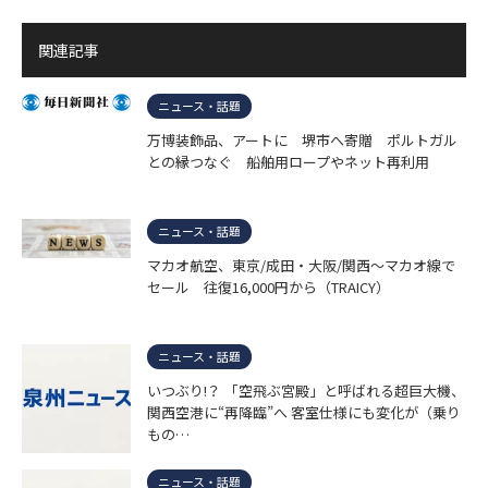
関連記事
ニュース・話題
万博装飾品、アートに 堺市へ寄贈 ポルトガル
との縁つなぐ 船舶用ロープやネット再利用
ニュース・話題
マカオ航空、東京/成田・大阪/関西〜マカオ線で
セール 往復16,000円から（TRAICY）
ニュース・話題
いつぶり!？ 「空飛ぶ宮殿」と呼ばれる超巨大機、
関西空港に“再降臨”へ 客室仕様にも変化が（乗り
もの…
ニュース・話題