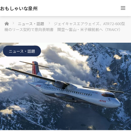
おもしゃいな泉州
ホーム
ニュース・話題
ジェイキャスエアウェイズ、ATR72-600型
機のリース契約で意向表明書 関空〜富山・米子線就航へ（TRAICY）
ニュース・話題