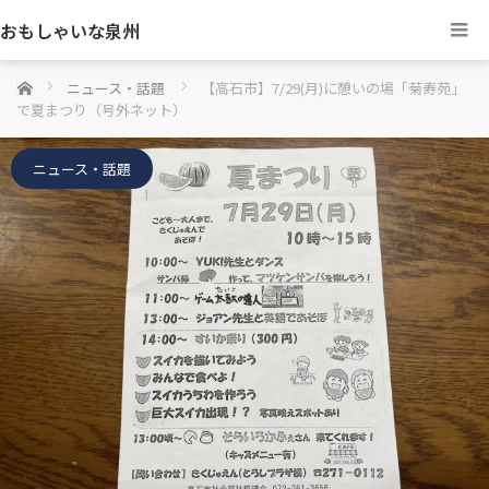
おもしゃいな泉州
ホーム
ニュース・話題
【高石市】7/29(月)に憩いの場「菊寿苑」
で夏まつり（号外ネット）
ニュース・話題