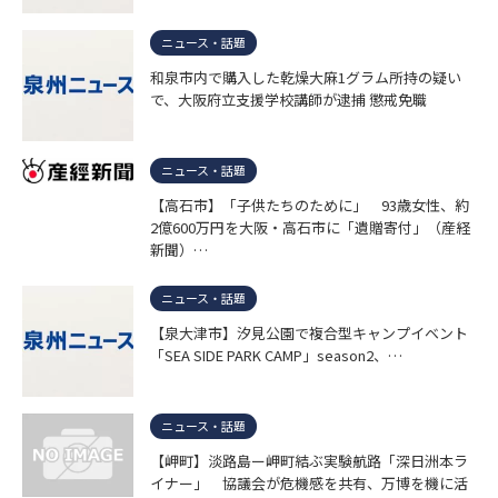
ニュース・話題
和泉市内で購入した乾燥大麻1グラム所持の疑い
で、大阪府立支援学校講師が逮捕 懲戒免職
ニュース・話題
【高石市】「子供たちのために」 93歳女性、約
2億600万円を大阪・高石市に「遺贈寄付」（産経
新聞）…
ニュース・話題
【泉大津市】汐見公園で複合型キャンプイベント
「SEA SIDE PARK CAMP」season2、…
ニュース・話題
【岬町】淡路島ー岬町結ぶ実験航路「深日洲本ラ
イナー」 協議会が危機感を共有、万博を機に活