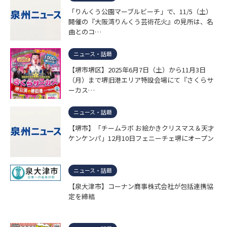
「りんくう公園マーブルビーチ」で、11/5（土）
開催の『大阪湾りんくう芸術花火』の見所は、名
曲とのコ…
ニュース・話題
【堺市堺区】2025年6月7日（土）から11月3日
（月）まで堺旧港エリア特設会場にて『さくらサ
ーカス…
ニュース・話題
【堺市】「チームラボ お絵かきクリスマス＆天才
ケンケンパ」12月10日フェニーチェ堺にオープン
ニュース・話題
【泉大津市】コーナン商事株式会社が包括連携協
定を締結