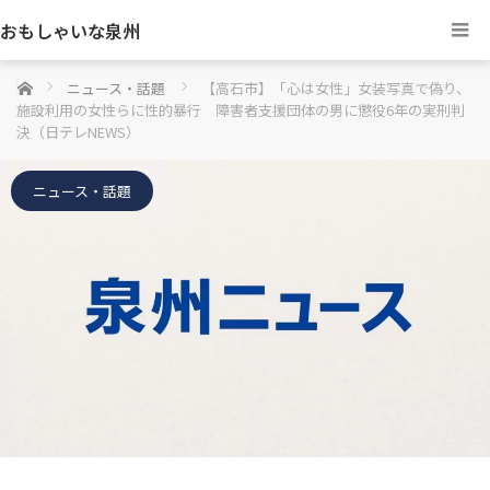
おもしゃいな泉州
ホーム
ニュース・話題
【高石市】「心は女性」女装写真で偽り、
施設利用の女性らに性的暴行 障害者支援団体の男に懲役6年の実刑判
決（日テレNEWS）
ニュース・話題