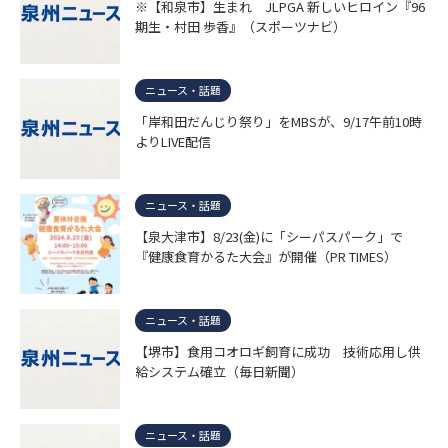
※【和泉市】生まれ JLPGA 新しいヒロイン『96
期生・村田 歩香』（スポーツナビ）
ニュース・話題
「岸和田だんじり祭り」をMBSが、9/17午前10時
よりLIVE配信
ニュース・話題
【泉大津市】8/23(金)に「シーパスパーク」で
『健康食育かるた大会』が開催（PR TIMES）
ニュース・話題
【堺市】食用コオロギ飼育に成功 技術応用し供
給システム確立（毎日新聞）
ニュース・話題