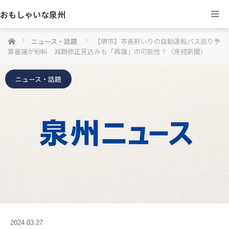
おもしゃいな泉州
ホーム
ニュース・話題
【堺市】市長肝いりの自動運転バス巡り予
算審議が紛糾 減額修正見込みも「再議」の可能性？（産経新聞）
ニュース・話題
2024.03.27