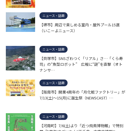
ニュース・話題
【堺市】周辺で楽しめる室内・屋外プール15選
（いこーよニュース）
ニュース・話題
【貝塚市】SNSざわつく「リアル」さ…「くら寿
司」の“魚型ロボット” 広報に“謎”を直撃（オト
ナンサ…
ニュース・話題
【阪南市】開業4周年の「月化粧ファクトリー」が
7/13(土)～15(月)に誕生祭（NEWSCAST）…
ニュース・話題
【河南町】7/6(土)より「近つ飛鳥博物館」で特別