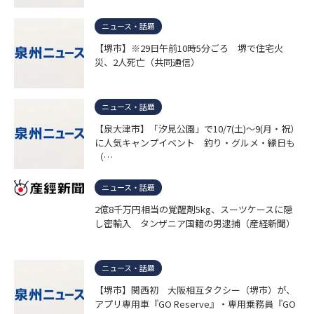
ニュース・話題
【堺市】※29日午前10時5分ごろ 堺で住宅火
災、2人死亡（共同通信）
ニュース・話題
【泉大津市】「汐見公園」で10/7(土)～9(月・祝）
に人気キャンプイベント 釣り・グルメ・縁日も
（…
ニュース・話題
2億8千万円相当の覚醒剤5kg、スーツケースに隠
し密輸入 タンザニア国籍の男逮捕（産経新聞）
ニュース・話題
【堺市】関西初 大阪相互タクシー（堺市）が、
アプリ専用車『GO Reserve』・専用乗務員『GO