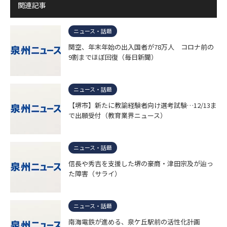
関連記事
ニュース・話題
関空、年末年始の出入国者が78万人 コロナ前の
9割までほぼ回復（毎日新聞）
ニュース・話題
【堺市】新たに教諭経験者向け選考試験…12/13ま
で出願受付（教育業界ニュース）
ニュース・話題
信長や秀吉を支援した堺の豪商・津田宗及が辿っ
た障害（サライ）
ニュース・話題
南海電鉄が進める、泉ケ丘駅前の活性化計画