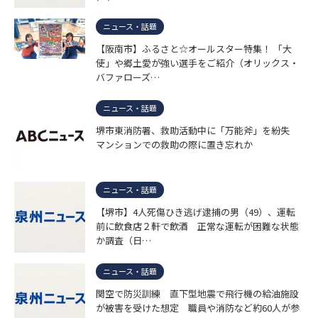
ニュース・話題
【阪南市】ふるさと☆オールスター特集！ 「大
使」や郷土愛が強い選手をご紹介（オリックス・
バファローズ…
ニュース・話題
堺市東消防署、救助活動中に「万能斧」を紛失
マンションでの救助の際に置き忘れか
ニュース・話題
【堺市】4人死傷ひき逃げ逮捕の男（49）、運転
前に飲食店２軒で飲酒 正常な運転が困難な状態
か調査（日…
ニュース・話題
関空で防災訓練 直下型地震で飛行機の給油施設
が被害を受けた想定 職員や消防など約60人が参