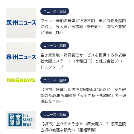
ニュース・話題
フェリー乗船の母娘が行方不明 車と荷物を船内
に残し 泉大津から福岡・新門司へ 海保や警察
が捜索（FN…
ニュース・話題
空き家買取・賃貸管理サービスを提供する株式会
社大阪エステート（岸和田市）と株式会社ブロー
ドエンタープ…
ニュース・話題
【堺市】感電した男性が線路脇に転落か 安全確
認のためJR阪和線が『天王寺駅～熊取駅』で一時
運転見合わ…
ニュース・話題
【堺市】上からのぞきたい巨大鍵穴 仁徳天皇陵
古墳の最適な観光は（産経新聞）