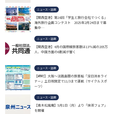
ニュース・話題
【関西空港】第16回「学生と旅行会社でつくる」
海外旅行企画コンテスト 2025年2月24日まで募
集中…
ニュース・話題
【関西空港】4月の国際線旅客数は13％減の205万
人、中国方面の6割減が響く
ニュース・話題
【岬町】大阪〜淡路島間の旅客船「深日洲本ライ
ナー」土日祝限定で11/3まで運航（サイクルスポ
ーツ）
ニュース・話題
【青木松風庵】5月1日（月）より「抹茶フェア」
を開催