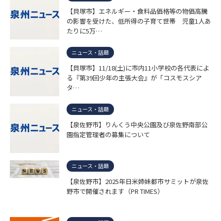
【貝塚市】エネルギー・食料品価格等の物価高騰
の影響を受けた、低所得の子育て世帯 児童1人あ
たりに5万…
ニュース・話題
【貝塚市】11/18(土)に市内11小学校の各代表によ
る『第39回少年の主張大会』が「コスモスシア
タ…
ニュース・話題
【泉佐野市】りんくう中央公園及び泉佐野南部公
園指定管理者の募集について
ニュース・話題
【泉佐野市】2025年日米姉妹都市サミットが泉佐
野市で開催されます（PR TIMES）