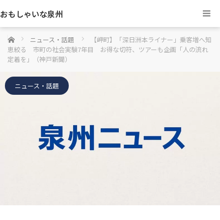
おもしゃいな泉州
ホーム
ニュース・話題
【岬町】「深日洲本ライナー」乗客増へ知
恵絞る 市町の社会実験7年目 お得な切符、ツアーも企画「人の流れ
定着を」（神戸新聞）
ニュース・話題