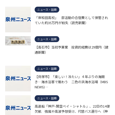
ニュース・話題
「岸和田高校」 部活動の合宿費として保管され
ていた約35万円が紛失（読売新聞）
ニュース・話題
【高石市】当初予算案 投資的経費は29億円（建
通新聞）
ニュース・話題
【貝塚市】「楽しい！冷たい」４年ぶりの海開
き…海水浴客で賑わう 二色の浜海水浴場（MBS
NEWS)…
ニュース・話題
高速船「神戸-関空ベイ・シャトル」、22日の14便
欠航 強風や高波予想受け、代替バス運行へ（神