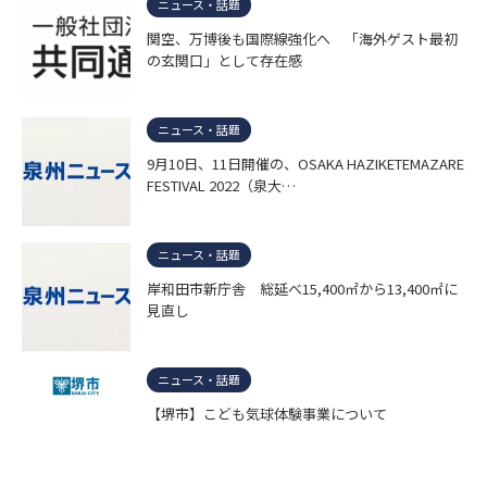
ニュース・話題
関空、万博後も国際線強化へ 「海外ゲスト最初
の玄関口」として存在感
ニュース・話題
9月10日、11日開催の、OSAKA HAZIKETEMAZARE
FESTIVAL 2022（泉大…
ニュース・話題
岸和田市新庁舎 総延べ15,400㎡から13,400㎡に
見直し
ニュース・話題
【堺市】こども気球体験事業について