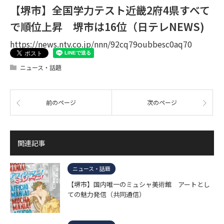
【堺市】全国学力テスト近畿2府4県すべて
で順位上昇 堺市は16位（日テレNEWS)
https://news.ntv.co.jp/nnn/92cq79oubbesc0aq70
ニュース・話題
前のページ
次のページ
関連記事
ニュース・話題
【堺市】国内唯一のミュシャ美術館 アートとし
ての魅力発信（共同通信）