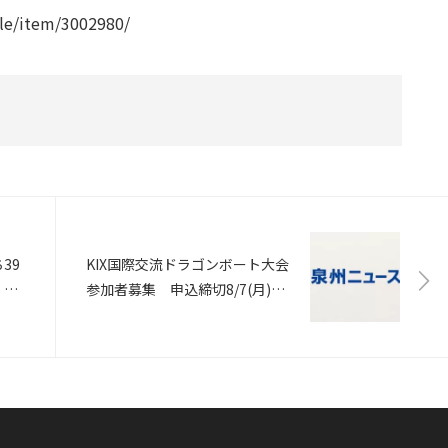
cle/item/3002980/
39
KIX国際交流ドラゴンボート大会
 南
参加者募集 申込締切8/7(月)ま
で
日港
引換