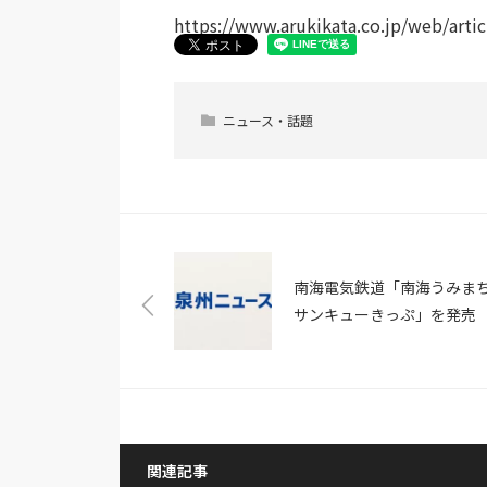
https://www.arukikata.co.jp/web/arti
ニュース・話題
南海電気鉄道「南海うみまち
サンキューきっぷ」を発売
海電鉄全線の1日フリー乗車
券、深日洲本ライナー（深
～洲本港間）の往復乗船券
券のセット（鉄道コム）
関連記事