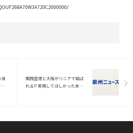
XZQOUF268A70W3A720C2000000/
の消
関西空港と大阪がリニアで結ば
産経
れる!? 実現してほしかった未成
線ランキング 関西編（ホーム
ズ）