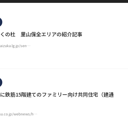
くの杜 里山保全エリアの紹介記事
kaizuka.lg.jp/sen…
に鉄筋15階建てのファミリー向け共同住宅（建通
tsu.co.jp/webnews/h…