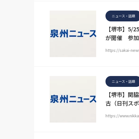
ニュース・話題
【堺市】5/
が開催 参加
https://sakai-ne
ニュース・話題
【堺市】関脇
古（日刊スポ
https://www.nikk