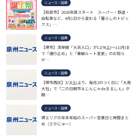
ニュース・話題
【和泉市】2026年度スタート スーパー・鉄道・
自転車など、4月1日から変わる「暮らしのトピッ
クス」…
ニュース・話題
【堺市】湾岸線「大浜入口」が12/9(土)～11(月)ま
で「通行止め」と「乗継ルート変更」のお知ら
せ…
ニュース・話題
【堺市西区】3/2(土)より、毎月2のつく日に「大鳥
大社」で『二の日朝市＆じんじゃdeまるしぇ』が
開…
ニュース・話題
堺エリアの年末年始のスーパー営業日と時間まと
め（さかにゅー）