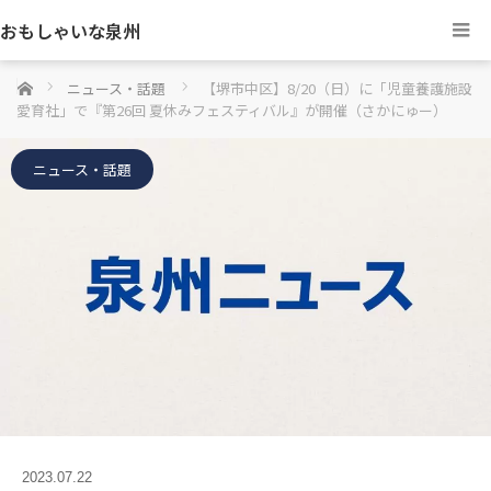
おもしゃいな泉州
ホーム
ニュース・話題
【堺市中区】8/20（日）に「児童養護施設
愛育社」で『第26回 夏休みフェスティバル』が開催（さかにゅー）
ニュース・話題
2023.07.22