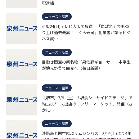
犯逮捕
ニュース・話題
※9/24(日)テレビ大阪で放送 「魚離れ」でも売
り上げ過去最高！「くら寿司」創業者が語るビジ
ネス成…
ニュース・話題
目指せ関空の新名物「泉佐野ギョーザ」 中学生
が地元野菜で開発へ（毎日新聞）
ニュース・話題
【堺市】7/8（土）「堺浜シーサイドステージ」で
約120ブース出店の「フリーマーケット」開催（さ
かに…
ニュース・話題
淡路島と関空結ぶリムジンバス、3/16(土)より4年