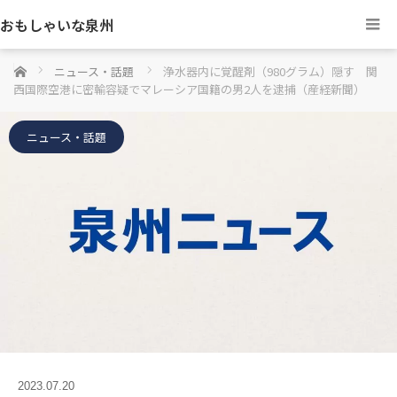
おもしゃいな泉州
ホーム
ニュース・話題
浄水器内に覚醒剤（980グラム）隠す 関
西国際空港に密輸容疑でマレーシア国籍の男2人を逮捕（産経新聞）
ニュース・話題
2023.07.20