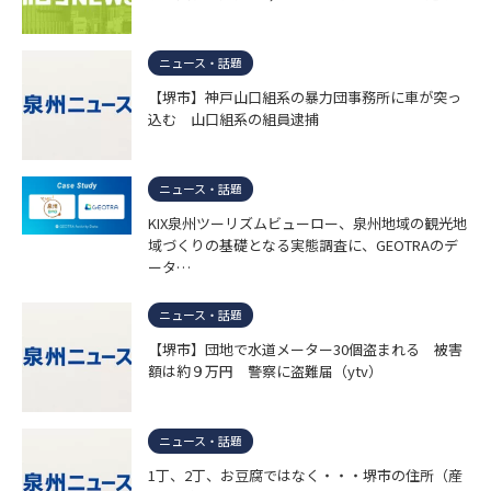
ニュース・話題
【堺市】神戸山口組系の暴力団事務所に車が突っ
込む 山口組系の組員逮捕
ニュース・話題
KIX泉州ツーリズムビューロー、泉州地域の観光地
域づくりの基礎となる実態調査に、GEOTRAのデ
ータ…
ニュース・話題
【堺市】団地で水道メーター30個盗まれる 被害
額は約９万円 警察に盗難届（ytv）
ニュース・話題
1丁、2丁、お豆腐ではなく・・・堺市の住所（産