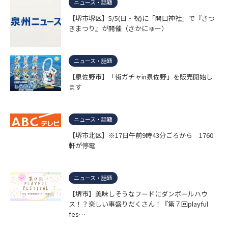
ニュース・話題
【堺市堺区】5/5(日・祝)に「開口神社」で『さつ
きまつり』が開催（さかにゅー）
ニュース・話題
【泉佐野市】「街ガチャin泉佐野」を販売開始し
ます
ニュース・話題
【堺市北区】※17日午前9時43分ごろから 1760
軒が停電
ニュース・話題
【堺市】美味しそうなフードにダンボールハウ
ス！？楽しい事盛りだくさん！『第７回playful
fes…