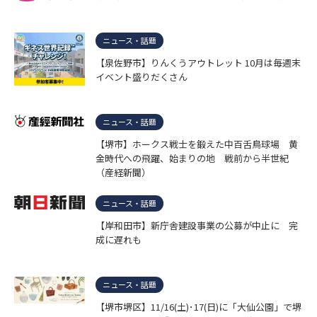
ニュース・話題
【泉佐野市】りんくうアウトレット 10月は毎週末
イベント盛りだくさん
ニュース・話題
【堺市】ホークス戦士を鍛えた中百舌鳥球場 黄
金時代への飛躍、始まりの地 戦前から半世紀
（産経新聞）
ニュース・話題
【岸和田市】新庁舎建設事業の公募が中止に 完
成に遅れも
ニュース・話題
【堺市堺区】11/16(土)･17(日)に「大仙公園」で堺