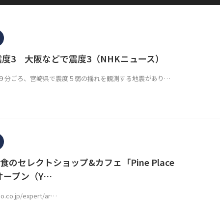
震度3 大阪などで震度3（NHKニュース）
９分ごろ、宮崎県で震度５弱の揺れを観測する地震があり…
のセレクトショップ&カフェ「Pine Place
がオープン（Y…
oo.co.jp/expert/ar…