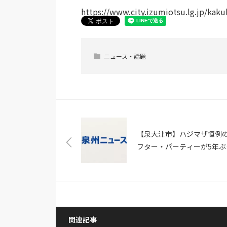
https://www.city.izumiotsu.lg.jp/kak
ニュース・話題
【泉大津市】ハジマザ恒例
フター・パーティーが5年ぶ
に復活（激ロック）
関連記事