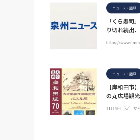
ニュース・話題
「くら寿司」
り切れ続出、意
https://www.itme
ニュース・話題
【岸和田市】1
の丸広場観光
11月5日（火）か