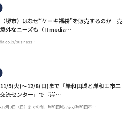
（堺市）はなぜ“ケーキ福袋”を販売するのか 売
外なニーズも（ITmedia…
dia.co.jp/business…
1/5(火)～12/8(日)まで「岸和田城と岸和田市二
交流センター」で『岸…
ら12月8日（日）までの間、岸和田城および岸和田市…