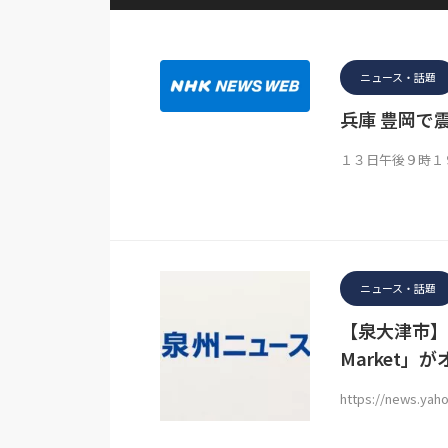
ニュース・話題
兵庫 豊岡で
１３日午後９時１
ニュース・話題
【泉大津市】食
Market」
https://news.yah