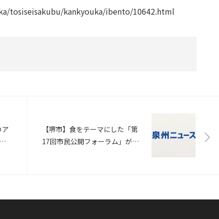
uka/tosiseisakubu/kankyouka/ibento/10642.html
のア
【堺市】食をテーマにした「第
り
17回市民公開フォーラム」が6
月17日、堺市立東文化会館で開
かれる（食品新聞）