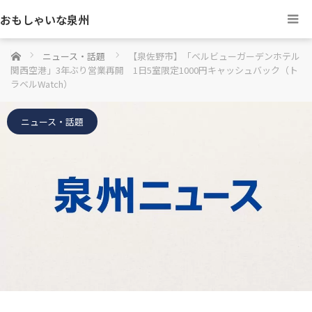
おもしゃいな泉州
ホーム
ニュース・話題
【泉佐野市】「ベルビューガーデンホテル
関西空港」3年ぶり営業再開 1日5室限定1000円キャッシュバック（ト
ラベルWatch）
ニュース・話題