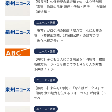
【和泉市】久保惣記念美術館で9/17より特別展
「宗達－物語の風景 源氏・伊勢・西行－」が開催
（美術館…
ニュース・話題
「堺市」がロケ地の映画「嘘八百 なにわ夢の
陣」（監督武正晴、1月6日公開）の試写会で
「佐々木蔵之介」…
ニュース・話題
【岬町】子ども１人につき現金５千円給付 物価
高騰対策 ０～１８歳までの１４５０人が対象
予算は７７０…
ニュース・話題
【阪南市】来年1/17(水)に「なんばパークス」で
『阪南 食の魅力を伝えるフォーラム』が開催（ト
ラベ…
ニュース・話題