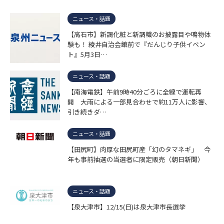
ニュース・話題
【高石市】新調化粧と新調幟のお披露目や鳴物体
験も！ 綾井自治会館前で『だんじり子供イベン
ト』5月3日…
ニュース・話題
【南海電鉄】午前9時40分ごろに全線で運転再
開 大雨による一部見合わせで約11万人に影響、
引き続きダ…
ニュース・話題
【田尻町】肉厚な田尻町産「幻のタマネギ」 今
年も事前抽選の当選者に限定販売（朝日新聞）
ニュース・話題
【泉大津市】12/15(日)は泉大津市長選挙