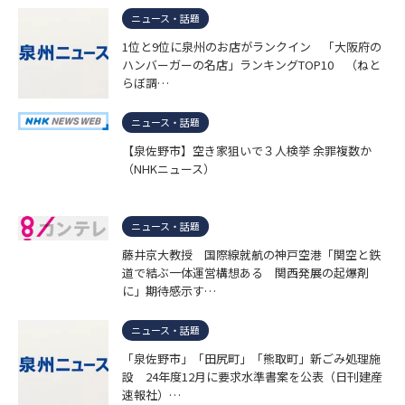
ニュース・話題
1位と9位に泉州のお店がランクイン 「大阪府の
ハンバーガーの名店」ランキングTOP10 （ねと
らぼ調…
ニュース・話題
【泉佐野市】空き家狙いで３人検挙 余罪複数か
（NHKニュース）
ニュース・話題
藤井京大教授 国際線就航の神戸空港「関空と鉄
道で結ぶ一体運営構想ある 関西発展の起爆剤
に」期待感示す…
ニュース・話題
「泉佐野市」「田尻町」「熊取町」新ごみ処理施
設 24年度12月に要求水準書案を公表（日刊建産
速報社）…